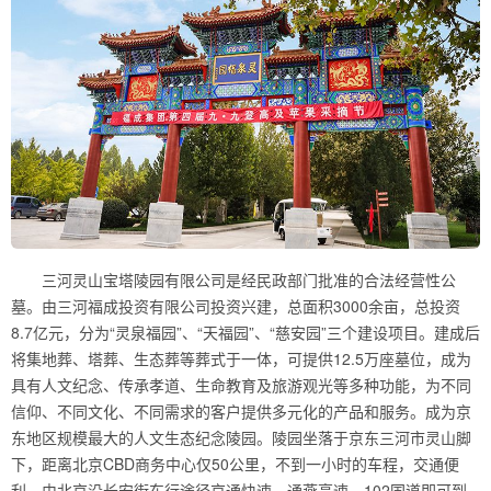
三河灵山宝塔陵园有限公司是经民政部门批准的合法经营性公
墓。由三河福成投资有限公司投资兴建，总面积3000余亩，总投资
8.7亿元，分为“灵泉福园”、“天福园”、“慈安园”三个建设项目。建成后
将集地葬、塔葬、生态葬等葬式于一体，可提供12.5万座墓位，成为
具有人文纪念、传承孝道、生命教育及旅游观光等多种功能，为不同
信仰、不同文化、不同需求的客户提供多元化的产品和服务。成为京
东地区规模最大的人文生态纪念陵园。陵园坐落于京东三河市灵山脚
下，距离北京CBD商务中心仅50公里，不到一小时的车程，交通便
利。由北京沿长安街东行途径京通快速、通燕高速、102国道即可到