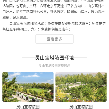
达陵园，也可由京五环、六环走京平高速（平谷方向），由东高村出
口驶出，沿平三路南行七公里，到达园区。陵园依山傍水，园内青松
翠柏，泉水潺潺。
灵山宝塔 陵园服务承诺：免费提供参观购墓接送班车；免费提供
祭扫班车(每周二、六）；免费提供接灵班车；
查看更多
灵山宝塔陵园环境
灵山宝塔陵园环境展示
灵山宝塔陵园
灵山宝塔陵园