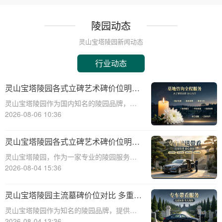
陵园动态
灵山宝塔陵园新闻动态
行业动态
灵山宝塔陵园各式立碑艺术碑价位明细
组团选购享折上折
灵山宝塔陵园作为国内知名的陵园品牌，提
供各式立碑艺术碑，满足不同用户的需求。
2026-08-06 10:36
本文将详细介绍灵山宝塔陵园各式立碑艺术
碑的价位明细，并探讨组团选购享折上折的
灵山宝塔陵园各式立碑艺术碑价位明细
优惠政策。通过本文，读者将了解到不同类
组团选购享折上折
灵山宝塔陵园，作为一家专业的陵园服务提
型立碑艺术
供商，致力于为客户提供高品质的立碑艺术
2026-08-04 15:36
碑服务。在灵山宝塔陵园，我们深知每一座
碑都承载着对逝者的深深敬意和对生者的美
灵山宝塔陵园主流墓碑价位对比 多重优
好祝愿，因此我们精心设计了各式立碑艺术
惠叠加省钱攻略：深度解析与实用指南
灵山宝塔陵园作为知名的陵园品牌，提供多
碑，以满足
样化的墓碑选择和合理的价位，满足不同用
2026-08-04 13:36