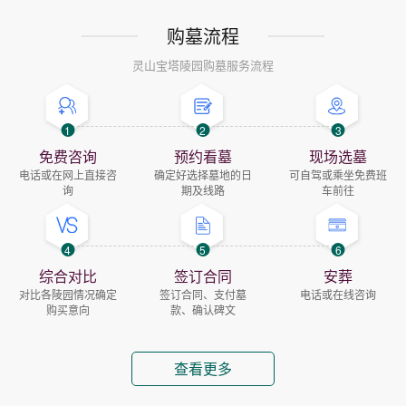
购墓流程
灵山宝塔陵园购墓服务流程
1
2
3
免费咨询
预约看墓
现场选墓
电话或在网上直接咨
确定好选择墓地的日
可自驾或乘坐免费班
询
期及线路
车前往
4
5
6
综合对比
签订合同
安葬
对比各陵园情况确定
签订合同、支付墓
电话或在线咨询
购买意向
款、确认碑文
查看更多