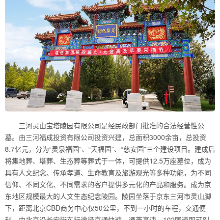
三河灵山宝塔陵园有限公司是经民政部门批准的合法经营性公
墓。由三河福成投资有限公司投资兴建，总面积3000余亩，总投资
8.7亿元，分为“灵泉福园”、“天福园”、“慈安园”三个建设项目。建成后
将集地葬、塔葬、生态葬等葬式于一体，可提供12.5万座墓位，成为
具有人文纪念、传承孝道、生命教育及旅游观光等多种功能，为不同
信仰、不同文化、不同需求的客户提供多元化的产品和服务。成为京
东地区规模最大的人文生态纪念陵园。陵园坐落于京东三河市灵山脚
下，距离北京CBD商务中心仅50公里，不到一小时的车程，交通便
利。由北京沿长安街东行途径京通快速、通燕高速、102国道即可到