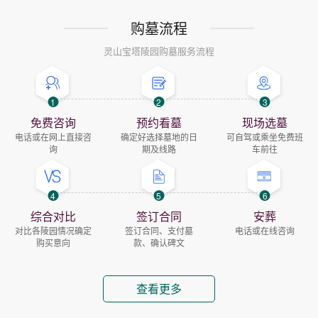
购墓流程
灵山宝塔陵园购墓服务流程
1
2
3
免费咨询
预约看墓
现场选墓
电话或在网上直接咨
确定好选择墓地的日
可自驾或乘坐免费班
询
期及线路
车前往
4
5
6
综合对比
签订合同
安葬
对比各陵园情况确定
签订合同、支付墓
电话或在线咨询
购买意向
款、确认碑文
查看更多