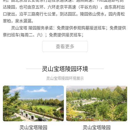
达陵园，也可由京五环、六环走京平高速（平谷方向），由东高村出
口驶出，沿平三路南行七公里，到达园区。陵园依山傍水，园内青松
翠柏，泉水潺潺。
灵山宝塔 陵园服务承诺：免费提供参观购墓接送班车；免费提供
祭扫班车(每周二、六）；免费提供接灵班车；
查看更多
灵山宝塔陵园环境
灵山宝塔陵园环境展示
灵山宝塔陵园
灵山宝塔陵园