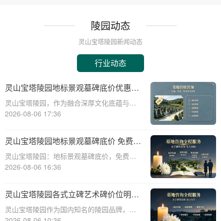
陵园动态
灵山宝塔陵园新闻动态
行业动态
灵山宝塔陵园地标景观墓碑底价优惠，
免费班车接送，购墓即享
灵山宝塔陵园，作为融合深厚文化底蕴与宗
教意蕴的现代化陵园，其标志性景观墓碑不
2026-08-06 17:36
仅是缅怀先人的永恒丰碑，更是给予生者精
神慰藉的庄严象征。本文将深入剖析灵山宝
灵山宝塔陵园地标景观墓碑底价 免费班
塔陵园标志性景观墓碑的基准定价策略，并
车配套购墓即享
灵山宝塔陵园：地标景观墓碑底价，免费班
详细介绍免
车配套购墓即享☎ 灵山宝塔陵园电话:400-
2026-08-06 16:36
838-5063在现代社会，人们对死亡和身后事
的规划越来越重视。选择一个合适的墓地，
灵山宝塔陵园各式立碑艺术碑价位明细
不仅是对逝者的尊重，也是对生者的
组团选购享折上折
灵山宝塔陵园作为国内知名的陵园品牌，提
供各式立碑艺术碑，满足不同用户的需求。
2026-08-06 10:36