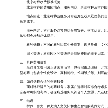
二、北京树葬收费标准概览
北京树葬的费用因地点、服务内容、所选树种及树葬园
地点因素
‌：北京树葬园区多分布在郊区或风景优美的
长期成本。
服务内容
‌：树葬服务通常包括骨灰安葬、树木认养、
这些都会增加总体费用。
树种选择
‌：不同的树种因其生长周期、观赏价值、文
园区等级
‌：树葬园区的等级也是影响费用的重要因素
三、具体费用估算
虽然具体费用因上述因素而异，但根据市场调研，北京
型树葬（包含个性化设计、高档树种、长期维护等）则可能
四、如何选择合适的树葬服务
面对琳琅满目的树葬服务，家属在选择时应综合考虑多
必要时可实地考察，确保所选服务既符合个人意愿，又在经
五、结语
树葬，作为一种充满人文关怀和生态智慧的殡葬方式，