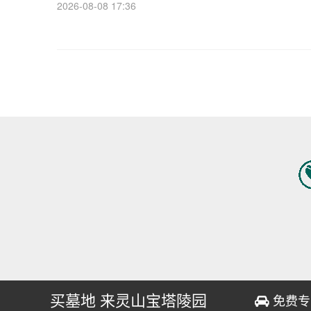
术于一体的标志性陵园，其地标景观墓碑已成为众多家庭选
2026-08-08 17:36
安息之所的首选。本文将详细解析灵山宝塔陵园地标景观墓
的底价政策以及免费班车配套购墓服务的具
买墓地 来灵山宝塔陵园
免费专