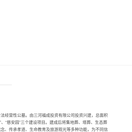
合法经营性公墓。由三河福成投资有限公司投资兴建，总面积
福园”、“慈安园”三个建设项目。建成后将集地葬、塔葬、生态葬
文纪念、传承孝道、生命教育及旅游观光等多种功能，为不同信