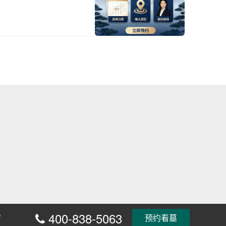
广大客户青睐。本文将深入解
格构成，并重点介绍团体采购
提供详尽、
400-838-5063
富
预约看墓