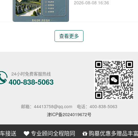
择
碑设计和亲民的价位体系，深受
2026-08-08 16:36
碑
析灵山宝塔陵园各类艺术碑的价
的叠加折扣优惠，旨在为消费者
查看更多
24小时免费客服热线
400-838-5063
邮箱：44413758@qq.com
电话：400-838-5063
津ICP备2024019672号
车接送
专业顾问全程陪同
购墓优惠多赠品丰