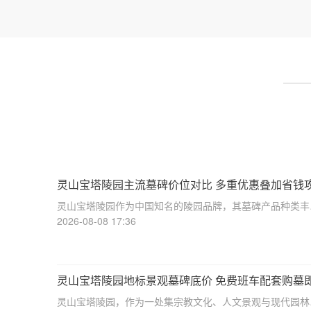
灵山宝塔陵园主流墓碑价位对比 多重优惠叠加省钱
详解
灵山宝塔陵园作为中国知名的陵园品牌，其墓碑产品种类丰
富，价格区间广泛，能够满足不同家庭的需求。本文将从专
2026-08-08 17:36
角度出发，详细介绍灵山宝塔陵园主流墓碑的价位对比，并
您提供多重优惠叠加省钱攻略，帮助您在选购
灵山宝塔陵园地标景观墓碑底价 免费班车配套购墓
详解
灵山宝塔陵园，作为一处集宗教文化、人文景观与现代园林