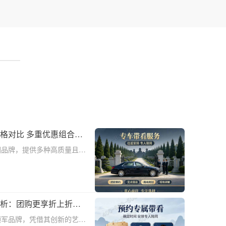
格对比 多重优惠组合省
园品牌，提供多种高质量且价
介绍灵山宝塔陵园多款热销墓
组合省钱指南，帮助消费者在
灵山宝塔
解析：团购更享折上折优
领军品牌，凭借其创新的艺术