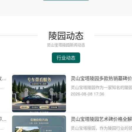
陵园动态
灵山宝塔陵园新闻动态
行业动态
攻略
灵山宝塔陵园多款热销墓碑价
钱指南
灵山宝塔陵园作为一家知名的陵
业
格合理的墓碑选择。本文将详细
2026-08-08 17:36
为
碑的价格对比，并提供多重优惠
选购墓碑时做出明智的决策。☎ 
即享
灵山宝塔陵园艺术碑价格全
惠！
艺
灵山宝塔陵园，作为陵园行业的