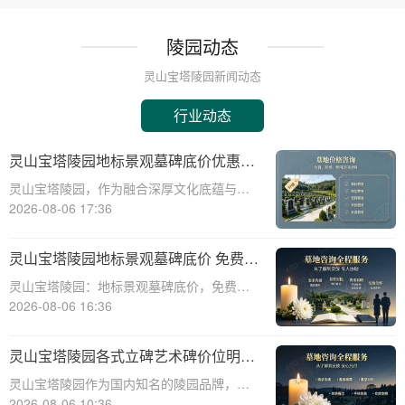
陵园动态
灵山宝塔陵园新闻动态
行业动态
灵山宝塔陵园地标景观墓碑底价优惠，
免费班车接送，购墓即享
灵山宝塔陵园，作为融合深厚文化底蕴与宗
教意蕴的现代化陵园，其标志性景观墓碑不
2026-08-06 17:36
仅是缅怀先人的永恒丰碑，更是给予生者精
神慰藉的庄严象征。本文将深入剖析灵山宝
灵山宝塔陵园地标景观墓碑底价 免费班
塔陵园标志性景观墓碑的基准定价策略，并
车配套购墓即享
灵山宝塔陵园：地标景观墓碑底价，免费班
详细介绍免
车配套购墓即享☎ 灵山宝塔陵园电话:400-
2026-08-06 16:36
838-5063在现代社会，人们对死亡和身后事
的规划越来越重视。选择一个合适的墓地，
灵山宝塔陵园各式立碑艺术碑价位明细
不仅是对逝者的尊重，也是对生者的
组团选购享折上折
灵山宝塔陵园作为国内知名的陵园品牌，提
供各式立碑艺术碑，满足不同用户的需求。
2026-08-06 10:36