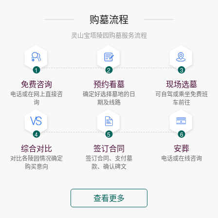
购墓流程
灵山宝塔陵园购墓服务流程
1
2
3
免费咨询
预约看墓
现场选墓
电话或在网上直接咨
确定好选择墓地的日
可自驾或乘坐免费班
询
期及线路
车前往
4
5
6
综合对比
签订合同
安葬
对比各陵园情况确定
签订合同、支付墓
电话或在线咨询
购买意向
款、确认碑文
查看更多