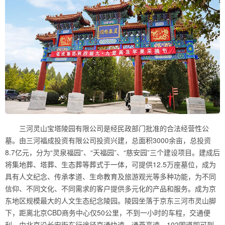
三河灵山宝塔陵园有限公司是经民政部门批准的合法经营性公
墓。由三河福成投资有限公司投资兴建，总面积3000余亩，总投资
8.7亿元，分为“灵泉福园”、“天福园”、“慈安园”三个建设项目。建成后
将集地葬、塔葬、生态葬等葬式于一体，可提供12.5万座墓位，成为
具有人文纪念、传承孝道、生命教育及旅游观光等多种功能，为不同
信仰、不同文化、不同需求的客户提供多元化的产品和服务。成为京
东地区规模最大的人文生态纪念陵园。陵园坐落于京东三河市灵山脚
下，距离北京CBD商务中心仅50公里，不到一小时的车程，交通便
利。由北京沿长安街东行途径京通快速、通燕高速、102国道即可到