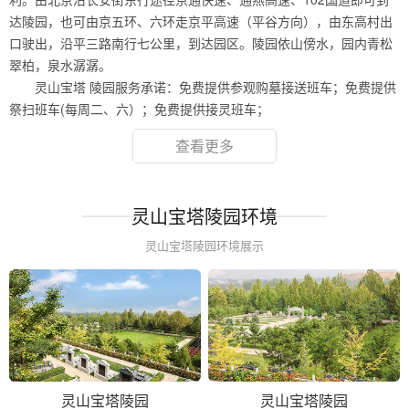
达陵园，也可由京五环、六环走京平高速（平谷方向），由东高村出
口驶出，沿平三路南行七公里，到达园区。陵园依山傍水，园内青松
翠柏，泉水潺潺。
灵山宝塔 陵园服务承诺：免费提供参观购墓接送班车；免费提供
祭扫班车(每周二、六）；免费提供接灵班车；
查看更多
灵山宝塔陵园环境
灵山宝塔陵园环境展示
灵山宝塔陵园
灵山宝塔陵园