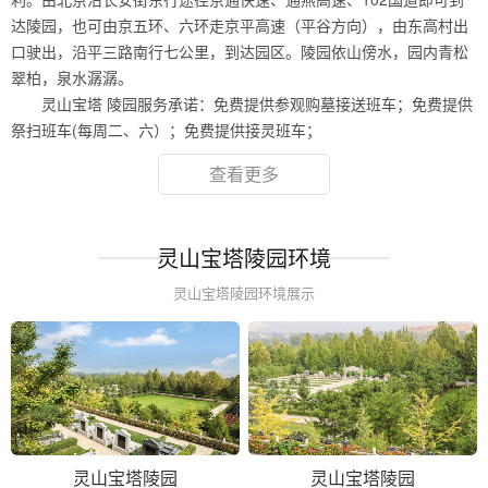
达陵园，也可由京五环、六环走京平高速（平谷方向），由东高村出
口驶出，沿平三路南行七公里，到达园区。陵园依山傍水，园内青松
翠柏，泉水潺潺。
灵山宝塔 陵园服务承诺：免费提供参观购墓接送班车；免费提供
祭扫班车(每周二、六）；免费提供接灵班车；
查看更多
灵山宝塔陵园环境
灵山宝塔陵园环境展示
灵山宝塔陵园
灵山宝塔陵园