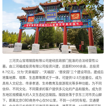
三河灵山宝塔陵园有限公司是经民政部门批准的合法经营性公
墓。由三河福成投资有限公司投资兴建，总面积3000余亩，总投资
8.7亿元，分为“灵泉福园”、“天福园”、“慈安园”三个建设项目。建成后
将集地葬、塔葬、生态葬等葬式于一体，可提供12.5万座墓位，成为
具有人文纪念、传承孝道、生命教育及旅游观光等多种功能，为不同
信仰、不同文化、不同需求的客户提供多元化的产品和服务。成为京
东地区规模最大的人文生态纪念陵园。陵园坐落于京东三河市灵山脚
下，距离北京CBD商务中心仅50公里，不到一小时的车程，交通便
利。由北京沿长安街东行途径京通快速、通燕高速、102国道即可到