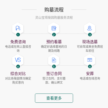
购墓流程
灵山宝塔陵园购墓服务流程
1
2
3
免费咨询
预约看墓
现场选墓
电话或在网上直接咨
确定好选择墓地的日
可自驾或乘坐免费班
询
期及线路
车前往
4
5
6
综合对比
签订合同
安葬
对比各陵园情况确定
签订合同、支付墓
电话或在线咨询
购买意向
款、确认碑文
查看更多