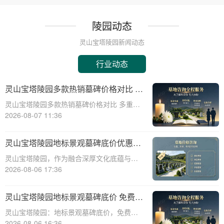
陵园动态
灵山宝塔陵园新闻动态
行业动态
灵山宝塔陵园多款热销墓碑价格对比 多
重优惠组合省钱指南
灵山宝塔陵园多款热销墓碑价格对比 多重优
惠组合省钱指南☎ 灵山宝塔陵园电话:400-
2026-08-07 11:36
838-5063在人生的旅程中，我们都会面临生
离死别的时刻。当亲人离去，选择一个合适
灵山宝塔陵园地标景观墓碑底价优惠，
的安息之地，不仅是对逝者的尊重
免费班车接送，购墓即享
灵山宝塔陵园，作为融合深厚文化底蕴与宗
教意蕴的现代化陵园，其标志性景观墓碑不
2026-08-06 17:36
仅是缅怀先人的永恒丰碑，更是给予生者精
神慰藉的庄严象征。本文将深入剖析灵山宝
灵山宝塔陵园地标景观墓碑底价 免费班
塔陵园标志性景观墓碑的基准定价策略，并
车配套购墓即享
灵山宝塔陵园：地标景观墓碑底价，免费班
详细介绍免
车配套购墓即享☎ 灵山宝塔陵园电话:400-
2026-08-06 16:36