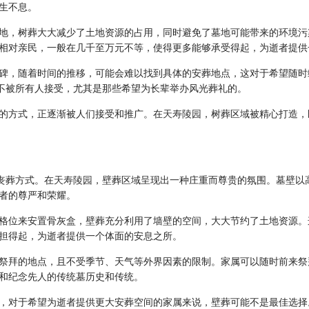
生不息。
地，树葬大大减少了土地资源的占用，同时避免了墓地可能带来的环境污
相对亲民，一般在几千至万元不等，使得更多能够承受得起，为逝者提供
碑，随着时间的推移，可能会难以找到具体的安葬地点，这对于希望随时
能不被所有人接受，尤其是那些希望为长辈举办风光葬礼的。
的方式，正逐渐被人们接受和推广。在
天寿陵园
，树葬区域被精心打造，
丧葬方式。在
天寿陵园
，壁葬区域呈现出一种庄重而尊贵的氛围。墓壁以
者的尊严和荣耀。
格位来安置骨灰盒，壁葬充分利用了墙壁的空间，大大节约了土地资源。
担得起，为逝者提供一个体面的安息之所。
祭拜的地点，且不受季节、天气等外界因素的限制。家属可以随时前来祭
和纪念先人的传统墓历史和传统。
，对于希望为逝者提供更大安葬空间的家属来说，壁葬可能不是最佳选择。