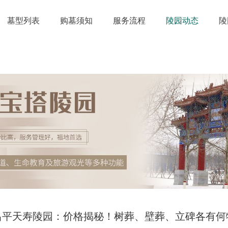
墓型列表
购墓须知
服务流程
陵园动态
陵
昌平天寿陵园：价格揭秘！树葬、壁葬、立碑各有何