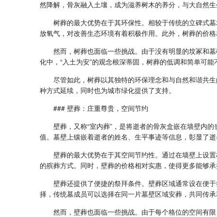
然降解，骨灰融入土壤，成为滋养树木的养分，与大自然生
树葬的最大优势在于其环保性。相较于传统的立碑式墓
放氧气，对改善生态环境有着积极作用。此外，树葬的价格
然而，树葬也面临一些挑战。由于没有明显的坟冢和墓
化中，“入土为安”的观念根深蒂固，树葬的低调和简单可
尽管如此，树葬以其独特的环保理念和与自然和谐共生
种方式延续，同时也为城市绿化提供了支持。
### 壁葬：庄重尊贵，空间节约
壁葬，又称“室内葬”，是将逝者的骨灰盒嵌在墙壁内的
值。墓壁上镶嵌着逝者的姓名、生平事迹等信息，彰显了逝
壁葬的最大优势在于其空间节约性。通过在墙壁上设置
的殡葬方式。同时，壁葬的价格相对实惠，使得更多能够承
壁葬还提供了便捷的祭拜条件。壁葬区域通常设在便于
择，传统墓成员可以选择在同一片墓壁区域安葬，共同传承
然而，壁葬也面临一些挑战。由于每个格位的空间有限