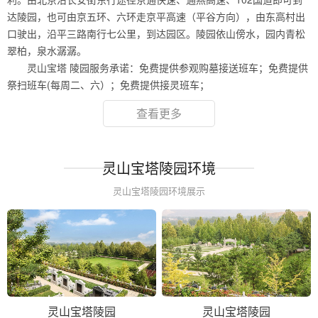
达陵园，也可由京五环、六环走京平高速（平谷方向），由东高村出
口驶出，沿平三路南行七公里，到达园区。陵园依山傍水，园内青松
翠柏，泉水潺潺。
灵山宝塔 陵园服务承诺：免费提供参观购墓接送班车；免费提供
祭扫班车(每周二、六）；免费提供接灵班车；
查看更多
灵山宝塔陵园环境
灵山宝塔陵园环境展示
灵山宝塔陵园
灵山宝塔陵园