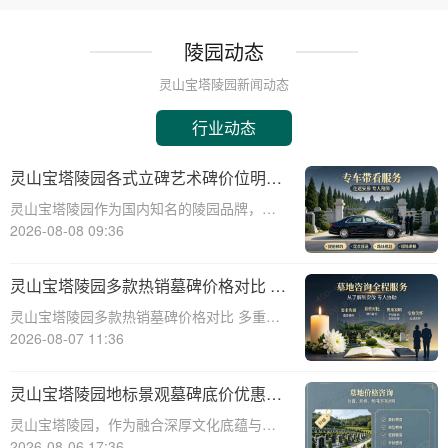
陵园动态
灵山宝塔陵园新闻动态
行业动态
灵山宝塔陵园各式立碑艺术碑价位明细
组团选购享折上折
灵山宝塔陵园作为国内知名的陵园品牌，提
供多样化的立碑艺术碑选择，满足不同用户
2026-08-08 09:36
的需求。本文将详细介绍灵山宝塔陵园各式
立碑艺术碑的价位明细，并探讨组团选购享
灵山宝塔陵园多款热销墓碑价格对比 多
折上折的优惠策略，帮助用户在选购过程中
重优惠组合省钱指南
灵山宝塔陵园多款热销墓碑价格对比 多重优
做出明智的
惠组合省钱指南☎ 灵山宝塔陵园电话:400-
2026-08-07 11:36
838-5063在人生的旅程中，我们都会面临生
离死别的时刻。当亲人离去，选择一个合适
灵山宝塔陵园地标景观墓碑底价优惠，
的安息之地，不仅是对逝者的尊重
免费班车接送，购墓即享
灵山宝塔陵园，作为融合深厚文化底蕴与宗
教意蕴的现代化陵园，其标志性景观墓碑不
2026-08-06 17:36