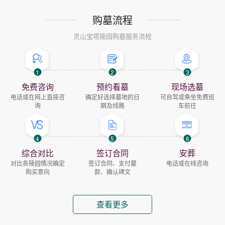
购墓流程
灵山宝塔陵园购墓服务流程
1
2
3
免费咨询
预约看墓
现场选墓
电话或在网上直接咨
确定好选择墓地的日
可自驾或乘坐免费班
询
期及线路
车前往
4
5
6
综合对比
签订合同
安葬
对比各陵园情况确定
签订合同、支付墓
电话或在线咨询
购买意向
款、确认碑文
查看更多