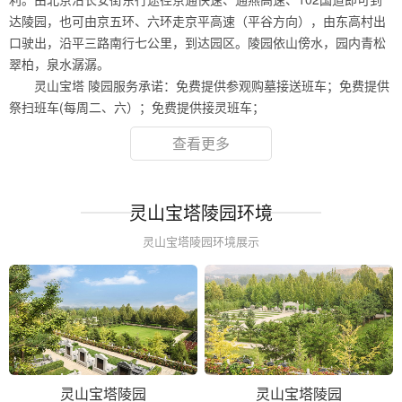
达陵园，也可由京五环、六环走京平高速（平谷方向），由东高村出
口驶出，沿平三路南行七公里，到达园区。陵园依山傍水，园内青松
翠柏，泉水潺潺。
灵山宝塔 陵园服务承诺：免费提供参观购墓接送班车；免费提供
祭扫班车(每周二、六）；免费提供接灵班车；
查看更多
灵山宝塔陵园环境
灵山宝塔陵园环境展示
灵山宝塔陵园
灵山宝塔陵园