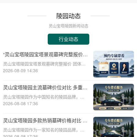
陵园动态
灵山宝塔陵园新闻动态
行业动态
“灵山宝塔陵园宝塔景观墓碑完整报价
团体购墓享大额直降：深度解析与专属
灵山宝塔陵园宝塔景观墓碑完整报价 团体购
优惠”
墓享大额直降：深度解析与专属优惠☎ 灵山
2026-08-09 14:36
宝塔陵园电话:400-838-5063在现代社会，人
们对逝者的纪念方式有了更多的选择和追
灵山宝塔陵园主流墓碑价位对比 多重优
求。灵山宝塔陵园作为一家知名的
惠叠加省钱攻略详解
灵山宝塔陵园作为中国知名的陵园品牌，其
墓碑产品种类丰富，价格区间广泛，能够满
2026-08-08 17:36
足不同家庭的需求。本文将从专业角度出
发，详细介绍灵山宝塔陵园主流墓碑的价位
灵山宝塔陵园多款热销墓碑价格对比 多
对比，并为您提供多重优惠叠加省钱攻略，
重优惠组合省钱指南
灵山宝塔陵园作为一家知名的陵园品牌，提
帮助您在选购
供多种高质量且价格合理的墓碑选择。本文
2026-08-08 17:36