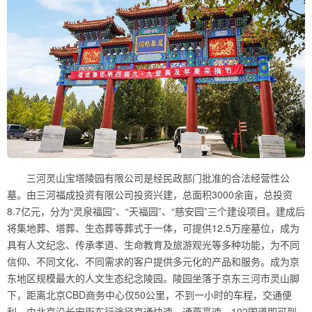
三河灵山宝塔陵园有限公司是经民政部门批准的合法经营性公
墓。由三河福成投资有限公司投资兴建，总面积3000余亩，总投资
8.7亿元，分为“灵泉福园”、“天福园”、“慈安园”三个建设项目。建成后
将集地葬、塔葬、生态葬等葬式于一体，可提供12.5万座墓位，成为
具有人文纪念、传承孝道、生命教育及旅游观光等多种功能，为不同
信仰、不同文化、不同需求的客户提供多元化的产品和服务。成为京
东地区规模最大的人文生态纪念陵园。陵园坐落于京东三河市灵山脚
下，距离北京CBD商务中心仅50公里，不到一小时的车程，交通便
利。由北京沿长安街东行途径京通快速、通燕高速、102国道即可到