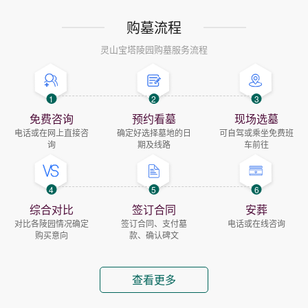
购墓流程
灵山宝塔陵园购墓服务流程
1
2
3
免费咨询
预约看墓
现场选墓
电话或在网上直接咨
确定好选择墓地的日
可自驾或乘坐免费班
询
期及线路
车前往
4
5
6
综合对比
签订合同
安葬
对比各陵园情况确定
签订合同、支付墓
电话或在线咨询
购买意向
款、确认碑文
查看更多