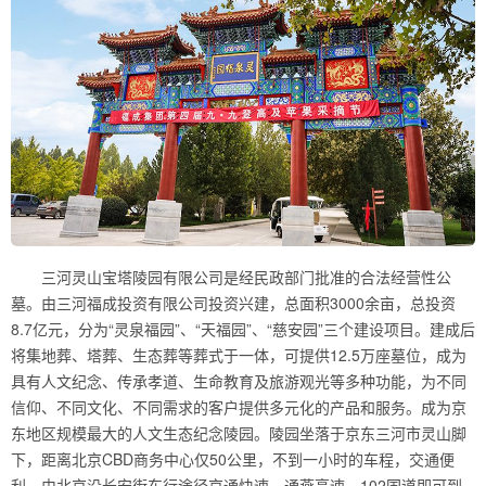
三河灵山宝塔陵园有限公司是经民政部门批准的合法经营性公
墓。由三河福成投资有限公司投资兴建，总面积3000余亩，总投资
8.7亿元，分为“灵泉福园”、“天福园”、“慈安园”三个建设项目。建成后
将集地葬、塔葬、生态葬等葬式于一体，可提供12.5万座墓位，成为
具有人文纪念、传承孝道、生命教育及旅游观光等多种功能，为不同
信仰、不同文化、不同需求的客户提供多元化的产品和服务。成为京
东地区规模最大的人文生态纪念陵园。陵园坐落于京东三河市灵山脚
下，距离北京CBD商务中心仅50公里，不到一小时的车程，交通便
利。由北京沿长安街东行途径京通快速、通燕高速、102国道即可到