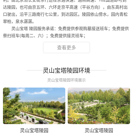
达陵园，也可由京五环、六环走京平高速（平谷方向），由东高村出
口驶出，沿平三路南行七公里，到达园区。陵园依山傍水，园内青松
翠柏，泉水潺潺。
灵山宝塔 陵园服务承诺：免费提供参观购墓接送班车；免费提供
祭扫班车(每周二、六）；免费提供接灵班车；
查看更多
灵山宝塔陵园环境
灵山宝塔陵园环境展示
灵山宝塔陵园
灵山宝塔陵园