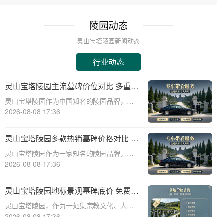
陵园动态
灵山宝塔陵园新闻动态
行业动态
灵山宝塔陵园主流墓碑价位对比 多重优
惠叠加省钱攻略详解
灵山宝塔陵园作为中国知名的陵园品牌，其
墓碑产品种类丰富，价格区间广泛，能够满
2026-08-08 17:36
足不同家庭的需求。本文将从专业角度出
发，详细介绍灵山宝塔陵园主流墓碑的价位
灵山宝塔陵园多款热销墓碑价格对比 多
对比，并为您提供多重优惠叠加省钱攻略，
重优惠组合省钱指南
灵山宝塔陵园作为一家知名的陵园品牌，提
帮助您在选购
供多种高质量且价格合理的墓碑选择。本文
2026-08-08 17:36
将详细介绍灵山宝塔陵园多款热销墓碑的价
格对比，并提供多重优惠组合省钱指南，帮
灵山宝塔陵园地标景观墓碑底价 免费班
助消费者在选购墓碑时做出明智的决策。☎
车配套购墓即享详解
灵山宝塔陵园，作为一处集宗教文化、人文
灵山宝塔
景观与现代园林艺术于一体的标志性陵园，
2026-08-08 17:36