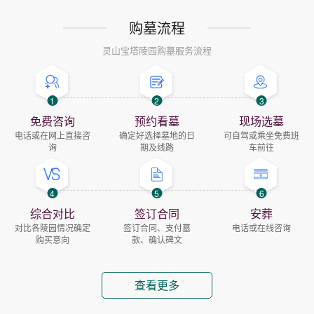
购墓流程
灵山宝塔陵园购墓服务流程
1
2
3
免费咨询
预约看墓
现场选墓
电话或在网上直接咨
确定好选择墓地的日
可自驾或乘坐免费班
询
期及线路
车前往
4
5
6
综合对比
签订合同
安葬
对比各陵园情况确定
签订合同、支付墓
电话或在线咨询
购买意向
款、确认碑文
查看更多