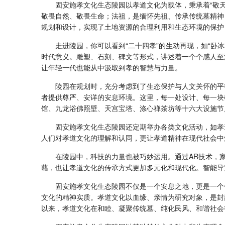
固安施孝文化生态陵园以孝道文化为载体，秉承着“敬
敬畏自然、敬畏生命；法祖，是缅怀先祖、传承传统墓精神
规划和设计，实现了土地资源的合理利用和生态环境的保护
走进陵园，你可以看到“二十四孝”的生动再现，如“卧
时代意义。雕塑、石刻、碑文等形式，讲述着一个个感人至
让年轻一代也能从中汲取到孝的智慧与力量。
陵园在规划时，充分考虑到了生态保护与人文关怀的平
者提供尊严、安详的安息环境。这里，每一处设计、每一块
馆、九龙浴佛照壁、天宫宝塔、涤心禅茶坊等十六大设施节
固安施孝文化生态陵园还定期举办各类文化活动，如孝
人们对孝道文化的理解和认同，更让孝道精神在现代社会中
在陵园中，科技的力量也被巧妙运用。通过AR技术，
藉，也让孝道文化的传承方式更加多元化和现代化。智能导
固安施孝文化生态陵园不仅是一个安息之地，更是一个
文化的精神实质。孝道文化以血缘、亲情为研究对象，是封
以来，孝道文化在和睦、凝聚传统墓、纯化民风、和谐社会