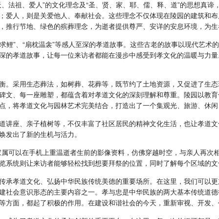
天、法祖、爱人”的文化理念及“圣、贤、家、耶、儒、释、道”的思想真
；爱人，则是关爱他人、奉献社会。这些理念不仅体现在陵园的建筑和布
，推行节地、绿色的殡葬理念，为逝者提供尊严、安详的安息环境，为生
冰求鲤”、“扇枕温衾”等感人至深的孝道故事。这些古老的故事以现代艺
深的孝道故事，让每一位来访者都能在漫步中感受到孝文化的温暖与力量
衡。采用生态葬法，如树葬、花葬等，既节约了土地资源，又促进了生态
碑文、每一座雕塑，都蕴含着对孝道文化的深刻理解和尊重。陵园以教育
点，将孝道文化与园林艺术完美结合，打造出了一个集观光、旅游、休闲
道讲座、亲子植树等，不仅丰富了社区居民的精神文化生活，也让孝道文
焕发出了新的生机与活力。
家属可以在手机上重温逝者生前的影像资料，仿佛穿越时空，与亲人再次
览系统则让来访者能够轻松找到想要拜祭的位置，同时了解每个区域的文
传承孝道文化、弘扬中华民族传统美德的重要场所。在这里，我们可以更
建社会意识形态的主要内容之一。孝与忠是中华民族的两大基本传统道德
等方面，都起了积极的作用。在建设和谐社会的今天，重新审视、开发、