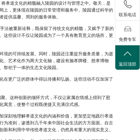
谛，将孝道文化的精髓融入陵园的设计与管理之中。敬天，是
局上，更体现在陵园的日常管理和服务中。陵园通过科学的
联系电话
者提供温馨、周到的服务体验。
术的手法被重新诠释，既保留了传统文化的精髓，又赋予了新的
。这些设计不仅让陵园成为了一个具有教育意义的场所，更
免费专车
环境的可持续发展。同时，陵园还注重提升服务质量，为逝
化、艺术化作为两大文化轴，建设有施孝牌楼、慈孝博物
返回顶部
、祭祀于一体的生态文化陵园。
化在更广泛的群体中得以传播和弘扬。这些活动不仅加深了
相聚。这种创新的缅怀方式，不仅让家属在情感上得到了慰
化寓意，使整个过程既便捷又充满仪式感。
加深刻地理解孝道文化的内涵和价值，更加坚定地践行孝道
行为准则，渗透到几千年来中国社会生活的方方面面。自古
创新和利用中华传统孝道文化，仍然具有重大的现实意义。