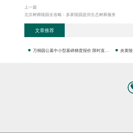
上一篇
北京树葬陵园全攻略：多家陵园提供生态树葬服务
文章推荐
万桐园公墓中小型墓碑梯度报价 限时直降
炎黄陵
活动名额有限详解
全