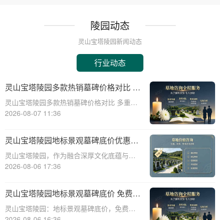
陵园动态
灵山宝塔陵园新闻动态
行业动态
灵山宝塔陵园多款热销墓碑价格对比 多
重优惠组合省钱指南
灵山宝塔陵园多款热销墓碑价格对比 多重优
惠组合省钱指南☎ 灵山宝塔陵园电话:400-
2026-08-07 11:36
838-5063在人生的旅程中，我们都会面临生
离死别的时刻。当亲人离去，选择一个合适
灵山宝塔陵园地标景观墓碑底价优惠，
的安息之地，不仅是对逝者的尊重
免费班车接送，购墓即享
灵山宝塔陵园，作为融合深厚文化底蕴与宗
教意蕴的现代化陵园，其标志性景观墓碑不
2026-08-06 17:36
仅是缅怀先人的永恒丰碑，更是给予生者精
神慰藉的庄严象征。本文将深入剖析灵山宝
灵山宝塔陵园地标景观墓碑底价 免费班
塔陵园标志性景观墓碑的基准定价策略，并
车配套购墓即享
灵山宝塔陵园：地标景观墓碑底价，免费班
详细介绍免
车配套购墓即享☎ 灵山宝塔陵园电话:400-
2026-08-06 16:36