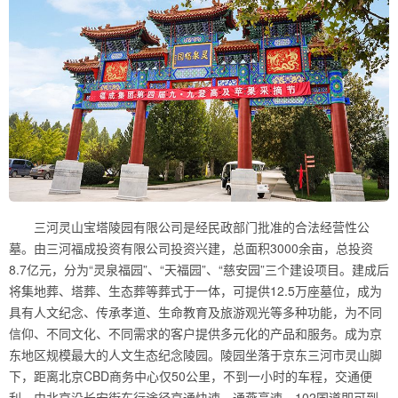
三河灵山宝塔陵园有限公司是经民政部门批准的合法经营性公
墓。由三河福成投资有限公司投资兴建，总面积3000余亩，总投资
8.7亿元，分为“灵泉福园”、“天福园”、“慈安园”三个建设项目。建成后
将集地葬、塔葬、生态葬等葬式于一体，可提供12.5万座墓位，成为
具有人文纪念、传承孝道、生命教育及旅游观光等多种功能，为不同
信仰、不同文化、不同需求的客户提供多元化的产品和服务。成为京
东地区规模最大的人文生态纪念陵园。陵园坐落于京东三河市灵山脚
下，距离北京CBD商务中心仅50公里，不到一小时的车程，交通便
利。由北京沿长安街东行途径京通快速、通燕高速、102国道即可到