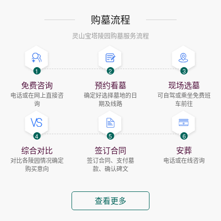
购墓流程
灵山宝塔陵园购墓服务流程
1
2
3
免费咨询
预约看墓
现场选墓
电话或在网上直接咨
确定好选择墓地的日
可自驾或乘坐免费班
询
期及线路
车前往
4
5
6
综合对比
签订合同
安葬
对比各陵园情况确定
签订合同、支付墓
电话或在线咨询
购买意向
款、确认碑文
查看更多