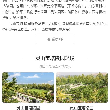
达陵园，也可由京五环、六环走京平高速（平谷方向），由东高村出
口驶出，沿平三路南行七公里，到达园区。陵园依山傍水，园内青松
翠柏，泉水潺潺。
灵山宝塔 陵园服务承诺：免费提供参观购墓接送班车；免费提供
祭扫班车(每周二、六）；免费提供接灵班车；
查看更多
灵山宝塔陵园环境
灵山宝塔陵园环境展示
灵山宝塔陵园
灵山宝塔陵园