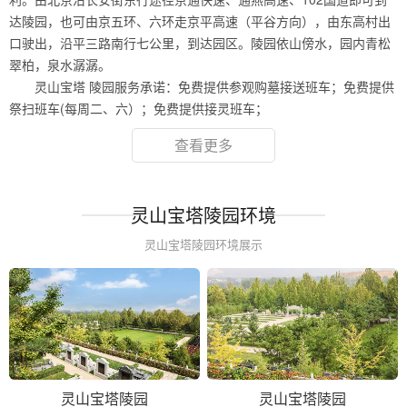
达陵园，也可由京五环、六环走京平高速（平谷方向），由东高村出
口驶出，沿平三路南行七公里，到达园区。陵园依山傍水，园内青松
翠柏，泉水潺潺。
灵山宝塔 陵园服务承诺：免费提供参观购墓接送班车；免费提供
祭扫班车(每周二、六）；免费提供接灵班车；
查看更多
灵山宝塔陵园环境
灵山宝塔陵园环境展示
灵山宝塔陵园
灵山宝塔陵园