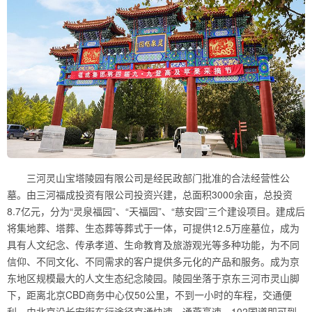
三河灵山宝塔陵园有限公司是经民政部门批准的合法经营性公
墓。由三河福成投资有限公司投资兴建，总面积3000余亩，总投资
8.7亿元，分为“灵泉福园”、“天福园”、“慈安园”三个建设项目。建成后
将集地葬、塔葬、生态葬等葬式于一体，可提供12.5万座墓位，成为
具有人文纪念、传承孝道、生命教育及旅游观光等多种功能，为不同
信仰、不同文化、不同需求的客户提供多元化的产品和服务。成为京
东地区规模最大的人文生态纪念陵园。陵园坐落于京东三河市灵山脚
下，距离北京CBD商务中心仅50公里，不到一小时的车程，交通便
利。由北京沿长安街东行途径京通快速、通燕高速、102国道即可到