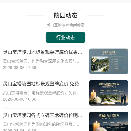
陵园动态
灵山宝塔陵园新闻动态
行业动态
灵山宝塔陵园地标景观墓碑底价优惠，
免费班车接送，购墓即享
灵山宝塔陵园，作为融合深厚文化底蕴与宗
教意蕴的现代化陵园，其标志性景观墓碑不
2026-08-06 17:36
仅是缅怀先人的永恒丰碑，更是给予生者精
神慰藉的庄严象征。本文将深入剖析灵山宝
灵山宝塔陵园地标景观墓碑底价 免费班
塔陵园标志性景观墓碑的基准定价策略，并
车配套购墓即享
灵山宝塔陵园：地标景观墓碑底价，免费班
详细介绍免
车配套购墓即享☎ 灵山宝塔陵园电话:400-
2026-08-06 16:36
838-5063在现代社会，人们对死亡和身后事
的规划越来越重视。选择一个合适的墓地，
灵山宝塔陵园各式立碑艺术碑价位明细
不仅是对逝者的尊重，也是对生者的
组团选购享折上折
灵山宝塔陵园作为国内知名的陵园品牌，提
供各式立碑艺术碑，满足不同用户的需求。
2026-08-06 10:36