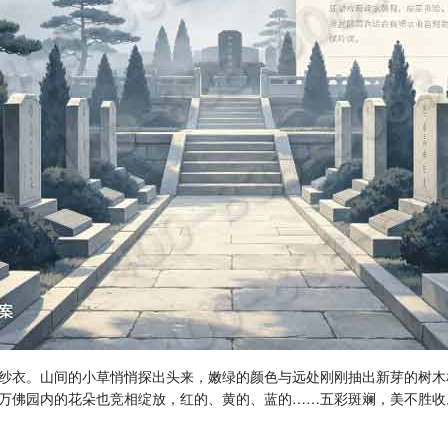
纱衣。山间的小草悄悄探出头来，嫩绿的颜色与远处刚刚抽出新芽的树木
万佛园内的花朵也竞相绽放，红的、黄的、蓝的……五彩斑斓，美不胜收