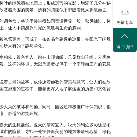
树叶的缝隙洒在地面上，形成斑驳的光影，增添了几分神秘
欣赏着周围的美景，所有的烦恼似乎都随着微风飘散而去。
的调色盘，将这里装扮得如同童话世界一般。秋风拂过，树
免费专车
上，让人不禁感叹时光的流逝与生命的脆弱。
被冰雪覆盖，形成了一条条晶莹剔透的冰带，在阳光下闪烁
前所未有的平静与净化。
返回顶部
水相依，景色宜人。站在山顶俯瞰，只见群山连绵，云雾缭
卷。这样的环境，无疑为逝者提供了一个宁静而庄严的安息
说着古老的故事，或传递着佛教的智慧与慈悲，让人们在欣
客在游览的过程中，能够更深入地了解这里的历史和文化背
少人为的破坏和污染。同时，园区还积极推广环保知识，倡
康、舒适的游览环境。
春天的生机盎然、夏天的清凉宜人、秋天的绚烂多彩还是冬
城市的喧嚣，寻找一处宁静而美丽的地方来放松心情、净化