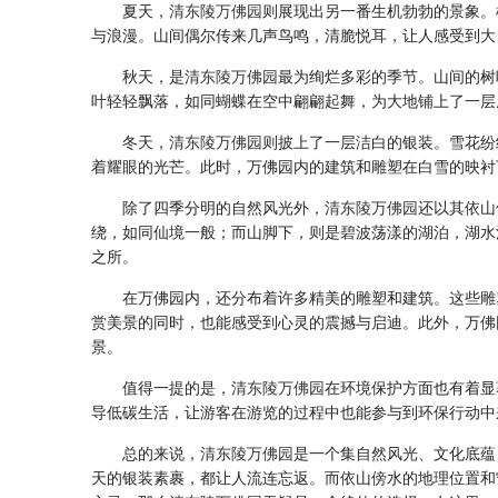
夏天，
清东陵万佛园
则展现出另一番生机勃勃的景象。
与浪漫。山间偶尔传来几声鸟鸣，清脆悦耳，让人感受到大
秋天，是
清东陵万佛园
最为绚烂多彩的季节。山间的树
叶轻轻飘落，如同蝴蝶在空中翩翩起舞，为大地铺上了一层
冬天，
清东陵万佛园
则披上了一层洁白的银装。雪花纷
着耀眼的光芒。此时，万佛园内的建筑和雕塑在白雪的映衬
除了四季分明的自然风光外，
清东陵万佛园
还以其依山
绕，如同仙境一般；而山脚下，则是碧波荡漾的湖泊，湖水
之所。
在万佛园内，还分布着许多精美的雕塑和建筑。这些雕
赏美景的同时，也能感受到心灵的震撼与启迪。此外，万佛
景。
值得一提的是，
清东陵万佛园
在环境保护方面也有着显
导低碳生活，让游客在游览的过程中也能参与到环保行动中
总的来说，
清东陵万佛园
是一个集自然风光、文化底蕴
天的银装素裹，都让人流连忘返。而依山傍水的地理位置和