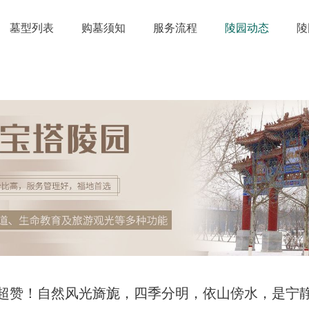
墓型列表
购墓须知
服务流程
陵园动态
陵
超赞！自然风光旖旎，四季分明，依山傍水，是宁