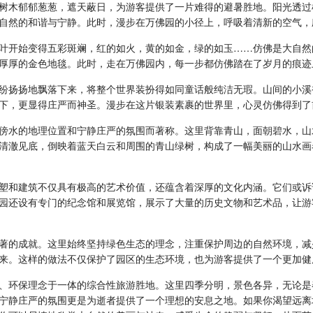
树木郁郁葱葱，遮天蔽日，为游客提供了一片难得的避暑胜地。阳光透过
自然的和谐与宁静。此时，漫步在万佛园的小径上，呼吸着清新的空气，
叶开始变得五彩斑斓，红的如火，黄的如金，绿的如玉……仿佛是大自然
厚厚的金色地毯。此时，走在万佛园内，每一步都仿佛踏在了岁月的痕迹
纷扬扬地飘落下来，将整个世界装扮得如同童话般纯洁无瑕。山间的小溪
下，更显得庄严而神圣。漫步在这片银装素裹的世界里，心灵仿佛得到了
傍水的地理位置和宁静庄严的氛围而著称。这里背靠青山，面朝碧水，山
清澈见底，倒映着蓝天白云和周围的青山绿树，构成了一幅美丽的山水画
塑和建筑不仅具有极高的艺术价值，还蕴含着深厚的文化内涵。它们或诉
园还设有专门的纪念馆和展览馆，展示了大量的历史文物和艺术品，让游
著的成就。这里始终坚持绿色生态的理念，注重保护周边的自然环境，减
来。这样的做法不仅保护了园区的生态环境，也为游客提供了一个更加健
、环保理念于一体的综合性旅游胜地。这里四季分明，景色各异，无论是
宁静庄严的氛围更是为逝者提供了一个理想的安息之地。如果你渴望远离