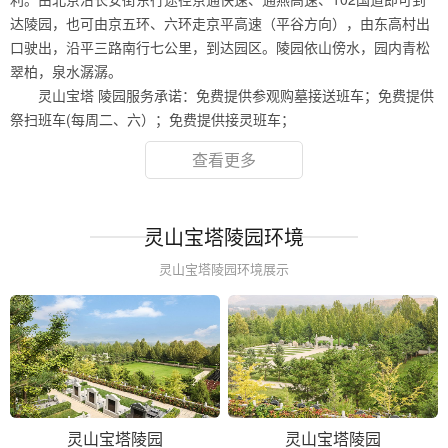
达陵园，也可由京五环、六环走京平高速（平谷方向），由东高村出
口驶出，沿平三路南行七公里，到达园区。陵园依山傍水，园内青松
翠柏，泉水潺潺。
灵山宝塔 陵园服务承诺：免费提供参观购墓接送班车；免费提供
祭扫班车(每周二、六）；免费提供接灵班车；
查看更多
灵山宝塔陵园环境
灵山宝塔陵园环境展示
灵山宝塔陵园
灵山宝塔陵园