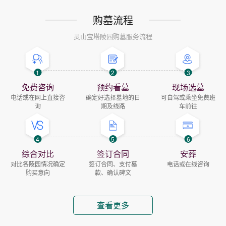
购墓流程
灵山宝塔陵园购墓服务流程
1
2
3
免费咨询
预约看墓
现场选墓
电话或在网上直接咨
确定好选择墓地的日
可自驾或乘坐免费班
询
期及线路
车前往
4
5
6
综合对比
签订合同
安葬
对比各陵园情况确定
签订合同、支付墓
电话或在线咨询
购买意向
款、确认碑文
查看更多