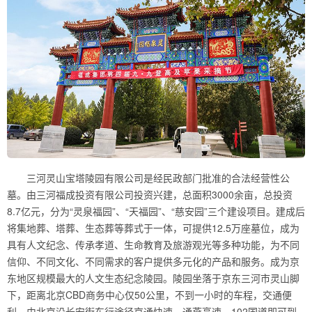
三河灵山宝塔陵园有限公司是经民政部门批准的合法经营性公
墓。由三河福成投资有限公司投资兴建，总面积3000余亩，总投资
8.7亿元，分为“灵泉福园”、“天福园”、“慈安园”三个建设项目。建成后
将集地葬、塔葬、生态葬等葬式于一体，可提供12.5万座墓位，成为
具有人文纪念、传承孝道、生命教育及旅游观光等多种功能，为不同
信仰、不同文化、不同需求的客户提供多元化的产品和服务。成为京
东地区规模最大的人文生态纪念陵园。陵园坐落于京东三河市灵山脚
下，距离北京CBD商务中心仅50公里，不到一小时的车程，交通便
利。由北京沿长安街东行途径京通快速、通燕高速、102国道即可到