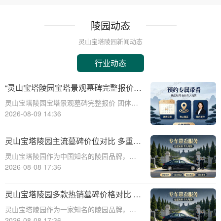
陵园动态
灵山宝塔陵园新闻动态
行业动态
“灵山宝塔陵园宝塔景观墓碑完整报价
团体购墓享大额直降：深度解析与专属
灵山宝塔陵园宝塔景观墓碑完整报价 团体购
优惠”
墓享大额直降：深度解析与专属优惠☎ 灵山
2026-08-09 14:36
宝塔陵园电话:400-838-5063在现代社会，人
们对逝者的纪念方式有了更多的选择和追
灵山宝塔陵园主流墓碑价位对比 多重优
求。灵山宝塔陵园作为一家知名的
惠叠加省钱攻略详解
灵山宝塔陵园作为中国知名的陵园品牌，其
墓碑产品种类丰富，价格区间广泛，能够满
2026-08-08 17:36
足不同家庭的需求。本文将从专业角度出
发，详细介绍灵山宝塔陵园主流墓碑的价位
灵山宝塔陵园多款热销墓碑价格对比 多
对比，并为您提供多重优惠叠加省钱攻略，
重优惠组合省钱指南
灵山宝塔陵园作为一家知名的陵园品牌，提
帮助您在选购
供多种高质量且价格合理的墓碑选择。本文
2026-08-08 17:36