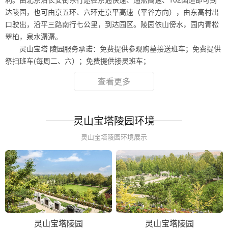
达陵园，也可由京五环、六环走京平高速（平谷方向），由东高村出
口驶出，沿平三路南行七公里，到达园区。陵园依山傍水，园内青松
翠柏，泉水潺潺。
灵山宝塔 陵园服务承诺：免费提供参观购墓接送班车；免费提供
祭扫班车(每周二、六）；免费提供接灵班车；
查看更多
灵山宝塔陵园环境
灵山宝塔陵园环境展示
灵山宝塔陵园
灵山宝塔陵园