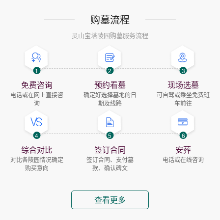
购墓流程
灵山宝塔陵园购墓服务流程
1
2
3
免费咨询
预约看墓
现场选墓
电话或在网上直接咨
确定好选择墓地的日
可自驾或乘坐免费班
询
期及线路
车前往
4
5
6
综合对比
签订合同
安葬
对比各陵园情况确定
签订合同、支付墓
电话或在线咨询
购买意向
款、确认碑文
查看更多