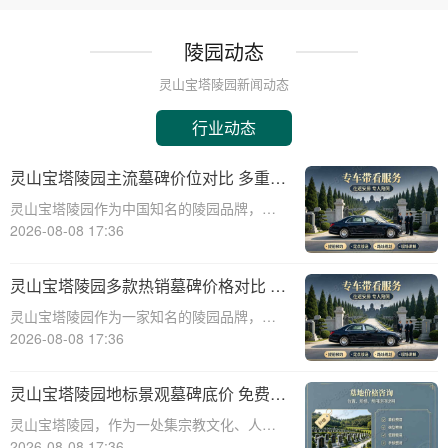
陵园动态
灵山宝塔陵园新闻动态
行业动态
灵山宝塔陵园主流墓碑价位对比 多重优
惠叠加省钱攻略详解
灵山宝塔陵园作为中国知名的陵园品牌，其
墓碑产品种类丰富，价格区间广泛，能够满
2026-08-08 17:36
足不同家庭的需求。本文将从专业角度出
发，详细介绍灵山宝塔陵园主流墓碑的价位
灵山宝塔陵园多款热销墓碑价格对比 多
对比，并为您提供多重优惠叠加省钱攻略，
重优惠组合省钱指南
灵山宝塔陵园作为一家知名的陵园品牌，提
帮助您在选购
供多种高质量且价格合理的墓碑选择。本文
2026-08-08 17:36
将详细介绍灵山宝塔陵园多款热销墓碑的价
格对比，并提供多重优惠组合省钱指南，帮
灵山宝塔陵园地标景观墓碑底价 免费班
助消费者在选购墓碑时做出明智的决策。☎
车配套购墓即享详解
灵山宝塔陵园，作为一处集宗教文化、人文
灵山宝塔
景观与现代园林艺术于一体的标志性陵园，
2026-08-08 17:36