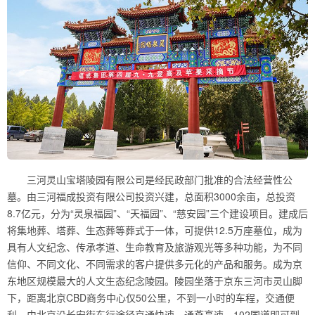
三河灵山宝塔陵园有限公司是经民政部门批准的合法经营性公
墓。由三河福成投资有限公司投资兴建，总面积3000余亩，总投资
8.7亿元，分为“灵泉福园”、“天福园”、“慈安园”三个建设项目。建成后
将集地葬、塔葬、生态葬等葬式于一体，可提供12.5万座墓位，成为
具有人文纪念、传承孝道、生命教育及旅游观光等多种功能，为不同
信仰、不同文化、不同需求的客户提供多元化的产品和服务。成为京
东地区规模最大的人文生态纪念陵园。陵园坐落于京东三河市灵山脚
下，距离北京CBD商务中心仅50公里，不到一小时的车程，交通便
利。由北京沿长安街东行途径京通快速、通燕高速、102国道即可到