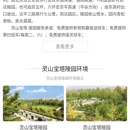
达陵园，也可由京五环、六环走京平高速（平谷方向），由东高村出
口驶出，沿平三路南行七公里，到达园区。陵园依山傍水，园内青松
翠柏，泉水潺潺。
灵山宝塔 陵园服务承诺：免费提供参观购墓接送班车；免费提供
祭扫班车(每周二、六）；免费提供接灵班车；
查看更多
灵山宝塔陵园环境
灵山宝塔陵园环境展示
灵山宝塔陵园
灵山宝塔陵园