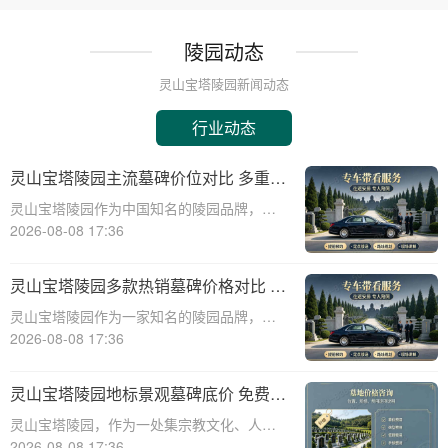
陵园动态
灵山宝塔陵园新闻动态
行业动态
灵山宝塔陵园主流墓碑价位对比 多重优
惠叠加省钱攻略详解
灵山宝塔陵园作为中国知名的陵园品牌，其
墓碑产品种类丰富，价格区间广泛，能够满
2026-08-08 17:36
足不同家庭的需求。本文将从专业角度出
发，详细介绍灵山宝塔陵园主流墓碑的价位
灵山宝塔陵园多款热销墓碑价格对比 多
对比，并为您提供多重优惠叠加省钱攻略，
重优惠组合省钱指南
灵山宝塔陵园作为一家知名的陵园品牌，提
帮助您在选购
供多种高质量且价格合理的墓碑选择。本文
2026-08-08 17:36
将详细介绍灵山宝塔陵园多款热销墓碑的价
格对比，并提供多重优惠组合省钱指南，帮
灵山宝塔陵园地标景观墓碑底价 免费班
助消费者在选购墓碑时做出明智的决策。☎
车配套购墓即享详解
灵山宝塔陵园，作为一处集宗教文化、人文
灵山宝塔
景观与现代园林艺术于一体的标志性陵园，
2026-08-08 17:36