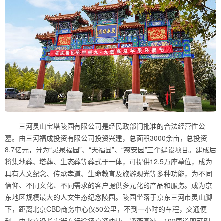
三河灵山宝塔陵园有限公司是经民政部门批准的合法经营性公
墓。由三河福成投资有限公司投资兴建，总面积3000余亩，总投资
8.7亿元，分为“灵泉福园”、“天福园”、“慈安园”三个建设项目。建成后
将集地葬、塔葬、生态葬等葬式于一体，可提供12.5万座墓位，成为
具有人文纪念、传承孝道、生命教育及旅游观光等多种功能，为不同
信仰、不同文化、不同需求的客户提供多元化的产品和服务。成为京
东地区规模最大的人文生态纪念陵园。陵园坐落于京东三河市灵山脚
下，距离北京CBD商务中心仅50公里，不到一小时的车程，交通便
利。由北京沿长安街东行途径京通快速、通燕高速、102国道即可到