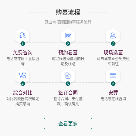
购墓流程
灵山宝塔陵园购墓服务流程
1
2
3
免费咨询
预约看墓
现场选墓
电话或在网上直接咨
确定好选择墓地的日
可自驾或乘坐免费班
询
期及线路
车前往
4
5
6
综合对比
签订合同
安葬
对比各陵园情况确定
签订合同、支付墓
电话或在线咨询
购买意向
款、确认碑文
查看更多