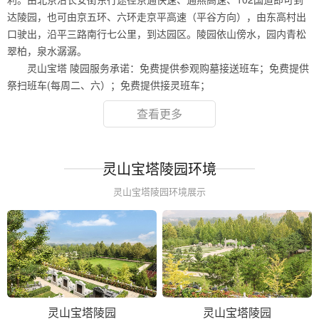
达陵园，也可由京五环、六环走京平高速（平谷方向），由东高村出
口驶出，沿平三路南行七公里，到达园区。陵园依山傍水，园内青松
翠柏，泉水潺潺。
灵山宝塔 陵园服务承诺：免费提供参观购墓接送班车；免费提供
祭扫班车(每周二、六）；免费提供接灵班车；
查看更多
灵山宝塔陵园环境
灵山宝塔陵园环境展示
灵山宝塔陵园
灵山宝塔陵园