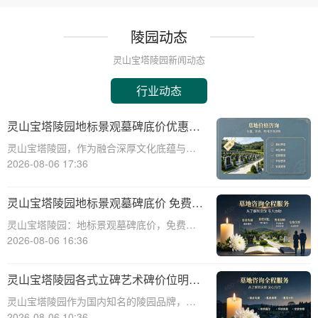
陵园动态
灵山宝塔陵园新闻动态
行业动态
灵山宝塔陵园地标景观墓碑底价优惠，
免费班车接送，购墓即享
灵山宝塔陵园，作为融合深厚文化底蕴与宗
教意蕴的现代化陵园，其标志性景观墓碑不
2026-08-06 17:36
仅是缅怀先人的永恒丰碑，更是给予生者精
神慰藉的庄严象征。本文将深入剖析灵山宝
灵山宝塔陵园地标景观墓碑底价 免费班
塔陵园标志性景观墓碑的基准定价策略，并
车配套购墓即享
灵山宝塔陵园：地标景观墓碑底价，免费班
详细介绍免
车配套购墓即享☎ 灵山宝塔陵园电话:400-
2026-08-06 16:36
838-5063在现代社会，人们对死亡和身后事
的规划越来越重视。选择一个合适的墓地，
灵山宝塔陵园各式立碑艺术碑价位明细
不仅是对逝者的尊重，也是对生者的
组团选购享折上折
灵山宝塔陵园作为国内知名的陵园品牌，提
供各式立碑艺术碑，满足不同用户的需求。
2026-08-06 10:36