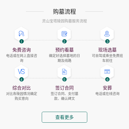
购墓流程
灵山宝塔陵园购墓服务流程
1
2
3
免费咨询
预约看墓
现场选墓
电话或在网上直接咨
确定好选择墓地的日
可自驾或乘坐免费班
询
期及线路
车前往
4
5
6
综合对比
签订合同
安葬
对比各陵园情况确定
签订合同、支付墓
电话或在线咨询
购买意向
款、确认碑文
查看更多