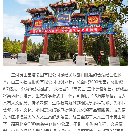
三河灵山宝塔陵园有限公司是经民政部门批准的合法经营性公
墓。由三河福成投资有限公司投资兴建，总面积3000余亩，总投资
8.7亿元，分为“灵泉福园”、“天福园”、“慈安园”三个建设项目。建成后
将集地葬、塔葬、生态葬等葬式于一体，可提供12.5万座墓位，成为
具有人文纪念、传承孝道、生命教育及旅游观光等多种功能，为不同
信仰、不同文化、不同需求的客户提供多元化的产品和服务。成为京
东地区规模最大的人文生态纪念陵园。陵园坐落于京东三河市灵山脚
下，距离北京CBD商务中心仅50公里，不到一小时的车程，交通便
利。由北京沿长安街东行途径京通快速、通燕高速、102国道即可到