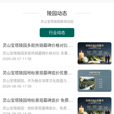
陵园动态
灵山宝塔陵园新闻动态
行业动态
灵山宝塔陵园多款热销墓碑价格对比 多
重优惠组合省钱指南
灵山宝塔陵园多款热销墓碑价格对比 多重优
惠组合省钱指南☎ 灵山宝塔陵园电话:400-
2026-08-07 11:36
838-5063在人生的旅程中，我们都会面临生
离死别的时刻。当亲人离去，选择一个合适
灵山宝塔陵园地标景观墓碑底价优惠，
的安息之地，不仅是对逝者的尊重
免费班车接送，购墓即享
灵山宝塔陵园，作为融合深厚文化底蕴与宗
教意蕴的现代化陵园，其标志性景观墓碑不
2026-08-06 17:36
仅是缅怀先人的永恒丰碑，更是给予生者精
神慰藉的庄严象征。本文将深入剖析灵山宝
灵山宝塔陵园地标景观墓碑底价 免费班
塔陵园标志性景观墓碑的基准定价策略，并
车配套购墓即享
灵山宝塔陵园：地标景观墓碑底价，免费班
详细介绍免
车配套购墓即享☎ 灵山宝塔陵园电话:400-
2026-08-06 16:36