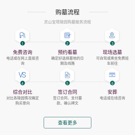
购墓流程
灵山宝塔陵园购墓服务流程
1
2
3
免费咨询
预约看墓
现场选墓
电话或在网上直接咨
确定好选择墓地的日
可自驾或乘坐免费班
询
期及线路
车前往
4
5
6
综合对比
签订合同
安葬
对比各陵园情况确定
签订合同、支付墓
电话或在线咨询
购买意向
款、确认碑文
查看更多