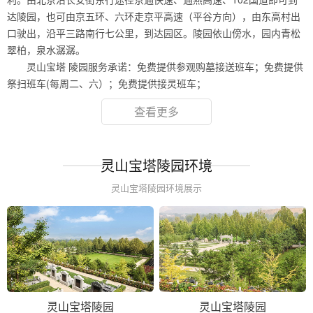
达陵园，也可由京五环、六环走京平高速（平谷方向），由东高村出
口驶出，沿平三路南行七公里，到达园区。陵园依山傍水，园内青松
翠柏，泉水潺潺。
灵山宝塔 陵园服务承诺：免费提供参观购墓接送班车；免费提供
祭扫班车(每周二、六）；免费提供接灵班车；
查看更多
灵山宝塔陵园环境
灵山宝塔陵园环境展示
灵山宝塔陵园
灵山宝塔陵园