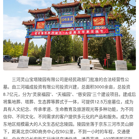
三河灵山宝塔陵园有限公司是经民政部门批准的合法经营性公
墓。由三河福成投资有限公司投资兴建，总面积3000余亩，总投资
8.7亿元，分为“灵泉福园”、“天福园”、“慈安园”三个建设项目。建成后
将集地葬、塔葬、生态葬等葬式于一体，可提供12.5万座墓位，成为
具有人文纪念、传承孝道、生命教育及旅游观光等多种功能，为不同
信仰、不同文化、不同需求的客户提供多元化的产品和服务。成为京
东地区规模最大的人文生态纪念陵园。陵园坐落于京东三河市灵山脚
下，距离北京CBD商务中心仅50公里，不到一小时的车程，交通便
利。由北京沿长安街东行途径京通快速、通燕高速、102国道即可到