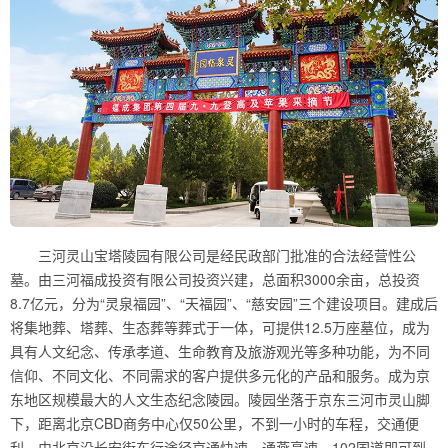
三河灵山宝塔陵园有限公司是经民政部门批准的合法经营性公
墓。由三河福成投资有限公司投资兴建，总面积3000余亩，总投资
8.7亿元，分为“灵泉福园”、“天福园”、“慈安园”三个建设项目。建成后
将集地葬、塔葬、生态葬等葬式于一体，可提供12.5万座墓位，成为
具有人文纪念、传承孝道、生命教育及旅游观光等多种功能，为不同
信仰、不同文化、不同需求的客户提供多元化的产品和服务。成为京
东地区规模最大的人文生态纪念陵园。陵园坐落于京东三河市灵山脚
下，距离北京CBD商务中心仅50公里，不到一小时的车程，交通便
利。由北京沿长安街东行途径京通快速、通燕高速、102国道即可到