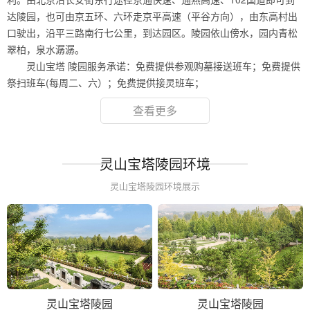
达陵园，也可由京五环、六环走京平高速（平谷方向），由东高村出
口驶出，沿平三路南行七公里，到达园区。陵园依山傍水，园内青松
翠柏，泉水潺潺。
灵山宝塔 陵园服务承诺：免费提供参观购墓接送班车；免费提供
祭扫班车(每周二、六）；免费提供接灵班车；
查看更多
灵山宝塔陵园环境
灵山宝塔陵园环境展示
灵山宝塔陵园
灵山宝塔陵园