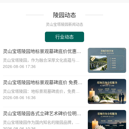
陵园动态
灵山宝塔陵园新闻动态
行业动态
灵山宝塔陵园地标景观墓碑底价优惠，
免费班车接送，购墓即享
灵山宝塔陵园，作为融合深厚文化底蕴与宗
教意蕴的现代化陵园，其标志性景观墓碑不
2026-08-06 17:36
仅是缅怀先人的永恒丰碑，更是给予生者精
神慰藉的庄严象征。本文将深入剖析灵山宝
灵山宝塔陵园地标景观墓碑底价 免费班
塔陵园标志性景观墓碑的基准定价策略，并
车配套购墓即享
灵山宝塔陵园：地标景观墓碑底价，免费班
详细介绍免
车配套购墓即享☎ 灵山宝塔陵园电话:400-
2026-08-06 16:36
838-5063在现代社会，人们对死亡和身后事
的规划越来越重视。选择一个合适的墓地，
灵山宝塔陵园各式立碑艺术碑价位明细
不仅是对逝者的尊重，也是对生者的
组团选购享折上折
灵山宝塔陵园作为国内知名的陵园品牌，提
供各式立碑艺术碑，满足不同用户的需求。
2026-08-06 10:36