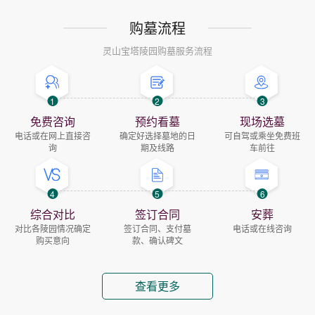
购墓流程
灵山宝塔陵园购墓服务流程
1
2
3
免费咨询
预约看墓
现场选墓
电话或在网上直接咨
确定好选择墓地的日
可自驾或乘坐免费班
询
期及线路
车前往
4
5
6
综合对比
签订合同
安葬
对比各陵园情况确定
签订合同、支付墓
电话或在线咨询
购买意向
款、确认碑文
查看更多