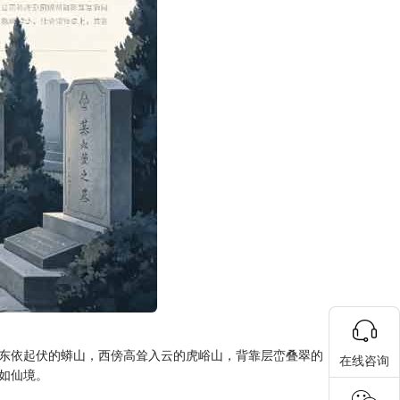
东依起伏的蟒山，西傍高耸入云的虎峪山，背靠层峦叠翠的
在线咨询
如仙境。