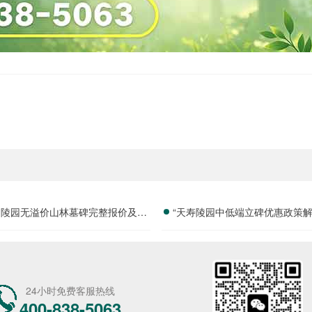
山陵园无溢价山林墓碑完整报价及淡
“天寿陵园中低端立碑优惠政策解
季特惠政策详解
价墓位限时开抢”
24小时免费客服热线
400-838-5063