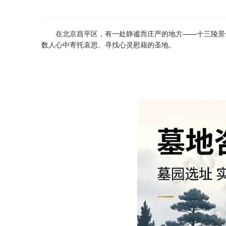
在北京昌平区，有一处静谧而庄严的地方——十三陵
景
数人心中寄托哀思、寻找心灵慰藉的圣地。