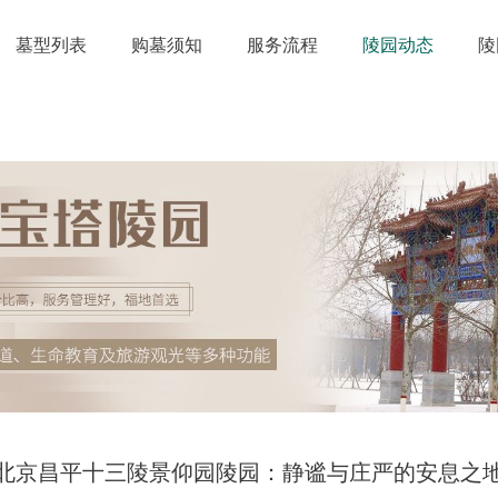
墓型列表
购墓须知
服务流程
陵园动态
陵
北京昌平十三陵景仰园陵园：静谧与庄严的安息之地