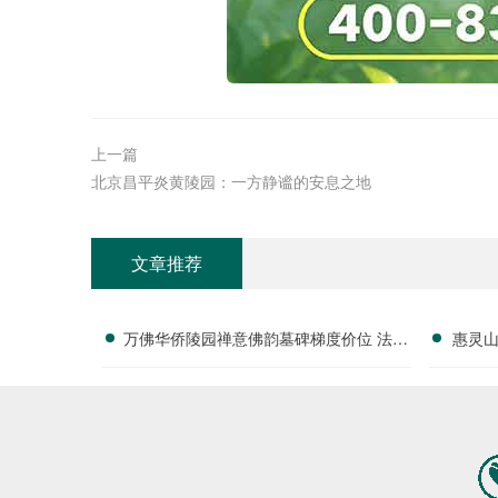
上一篇
北京昌平炎黄陵园：一方静谧的安息之地
文章推荐
万佛华侨陵园禅意佛韵墓碑梯度价位 法会
惠灵
配套随单赠送详解