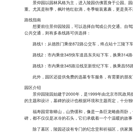
景仰园以园林风格为主，进入陵园仿佛置身于公园。园
重。尤其是秋季，枫叶艳红欲滴，冬季银装素裹，更是美不
路线指南
想要前往
景仰园陵园
，可以选择自驾或公共交通。自驾
公共交通，则有多条线路可供选择：
路线1
‌：从德胜门乘坐872路公交车，终点站十三陵下
路线2
‌：市内乘坐345快车道昌东关站下车，换乘314
路线3
‌：市内乘坐345路沿线至新世纪下车，换乘昌5
此外，园区还提供免费的选墓专车服务，有需要的朋友
园区介绍
景仰园陵园
始建于2000年，是1999年由北京市民
的主题和设计，墓碑的设计也根据环境和主题而定，十分独
福寿园背靠蟒山，山势缓和，像是一条巨龙蜷曲而卧，
碑，都不仅仅是冰冷的石头，它们承载着一个个温暖的故事
除了墓区，陵园还设有专门的纪念堂和祈福区，供家属