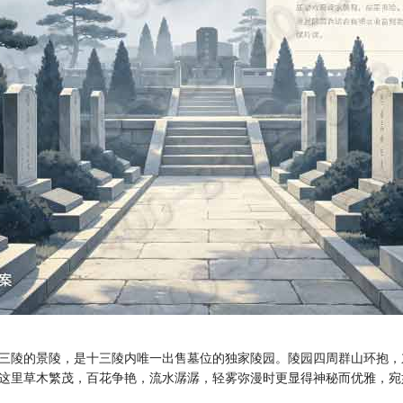
三陵的景陵，是十三陵内唯一出售墓位的独家陵园。陵园四周群山环抱，
这里草木繁茂，百花争艳，流水潺潺，轻雾弥漫时更显得神秘而优雅，宛