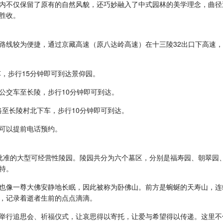
内不仅保留了原有的自然风貌，还巧妙融入了中式园林的美学理念，曲径
胜收。
路线较为便捷，通过京藏高速（原八达岭高速）在十三陵32出口下高速
车，步行15分钟即可到达景仰园。
路公交车至长陵，步行10分钟即可到达。
5路至长陵村北下车，步行10分钟即可到达。
可以提前电话预约。
政局批准的大型可经营性陵园。陵园共分为六个墓区，分别是福寿园、朝翠
特。
也像一尊大佛安静地长眠，因此被称为卧佛山。前方是蜿蜒的天寿山，连
，记录着逝者生前的点点滴滴。
举行追思会、祈福仪式，让哀思得以寄托，让爱与希望得以传递。这里不