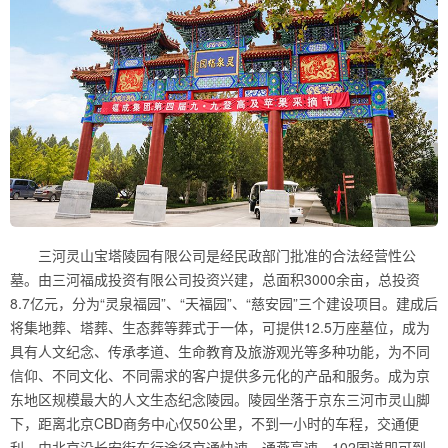
三河灵山宝塔陵园有限公司是经民政部门批准的合法经营性公
墓。由三河福成投资有限公司投资兴建，总面积3000余亩，总投资
8.7亿元，分为“灵泉福园”、“天福园”、“慈安园”三个建设项目。建成后
将集地葬、塔葬、生态葬等葬式于一体，可提供12.5万座墓位，成为
具有人文纪念、传承孝道、生命教育及旅游观光等多种功能，为不同
信仰、不同文化、不同需求的客户提供多元化的产品和服务。成为京
东地区规模最大的人文生态纪念陵园。陵园坐落于京东三河市灵山脚
下，距离北京CBD商务中心仅50公里，不到一小时的车程，交通便
利。由北京沿长安街东行途径京通快速、通燕高速、102国道即可到