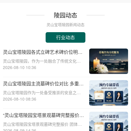
陵园动态
灵山宝塔陵园新闻动态
行业动态
灵山宝塔陵园各式立碑艺术碑价位明细
组团选购享折上折
灵山宝塔陵园，作为一处融合了传统文化与
现代艺术的陵园，其各式立碑艺术碑价位明
2026-08-10 10:36
细一直备受关注。本文将从专业角度详细介
绍灵山宝塔陵园各式立碑艺术碑的价格体
灵山宝塔陵园主流墓碑价位对比 多重优
系，并探讨组团选购享折上折的优惠政策，
惠叠加省钱攻略详解
灵山宝塔陵园作为一处备受推崇的安息之
为有意选购者
地，其墓碑价格一直是许多家庭关注的焦
2026-08-10 08:36
点。本文将从专业角度出发，详细解析灵山
宝塔陵园主流墓碑价位，并提供多重优惠叠
“灵山宝塔陵园宝塔景观墓碑完整报价
加省钱攻略，帮助您在选购墓碑时做出更为
团体购墓享大额直降：深度解析与专属
灵山宝塔陵园宝塔景观墓碑完整报价 团体购
明智的决策。☎
优惠”
墓享大额直降：深度解析与专属优惠☎ 灵山
2026-08-09 14:36