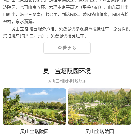
达陵园，也可由京五环、六环走京平高速（平谷方向），由东高村出
口驶出，沿平三路南行七公里，到达园区。陵园依山傍水，园内青松
翠柏，泉水潺潺。
灵山宝塔 陵园服务承诺：免费提供参观购墓接送班车；免费提供
祭扫班车(每周二、六）；免费提供接灵班车；
查看更多
灵山宝塔陵园环境
灵山宝塔陵园环境展示
灵山宝塔陵园
灵山宝塔陵园