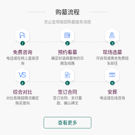
购墓流程
灵山宝塔陵园购墓服务流程
1
2
3
免费咨询
预约看墓
现场选墓
电话或在网上直接咨
确定好选择墓地的日
可自驾或乘坐免费班
询
期及线路
车前往
4
5
6
综合对比
签订合同
安葬
对比各陵园情况确定
签订合同、支付墓
电话或在线咨询
购买意向
款、确认碑文
查看更多