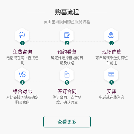
购墓流程
灵山宝塔陵园购墓服务流程
1
2
3
免费咨询
预约看墓
现场选墓
电话或在网上直接咨
确定好选择墓地的日
可自驾或乘坐免费班
询
期及线路
车前往
4
5
6
综合对比
签订合同
安葬
对比各陵园情况确定
签订合同、支付墓
电话或在线咨询
购买意向
款、确认碑文
查看更多