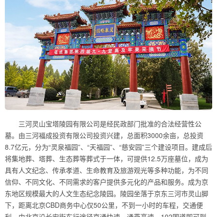
三河灵山宝塔陵园有限公司是经民政部门批准的合法经营性公
墓。由三河福成投资有限公司投资兴建，总面积3000余亩，总投资
8.7亿元，分为“灵泉福园”、“天福园”、“慈安园”三个建设项目。建成后
将集地葬、塔葬、生态葬等葬式于一体，可提供12.5万座墓位，成为
具有人文纪念、传承孝道、生命教育及旅游观光等多种功能，为不同
信仰、不同文化、不同需求的客户提供多元化的产品和服务。成为京
东地区规模最大的人文生态纪念陵园。陵园坐落于京东三河市灵山脚
下，距离北京CBD商务中心仅50公里，不到一小时的车程，交通便
利。由北京沿长安街东行途径京通快速、通燕高速、102国道即可到