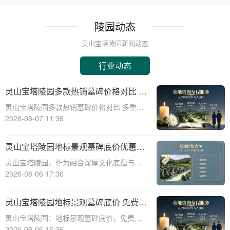
陵园动态
灵山宝塔陵园新闻动态
行业动态
灵山宝塔陵园多款热销墓碑价格对比 多
重优惠组合省钱指南
灵山宝塔陵园多款热销墓碑价格对比 多重优
惠组合省钱指南☎ 灵山宝塔陵园电话:400-
2026-08-07 11:36
838-5063在人生的旅程中，我们都会面临生
离死别的时刻。当亲人离去，选择一个合适
灵山宝塔陵园地标景观墓碑底价优惠，
的安息之地，不仅是对逝者的尊重
免费班车接送，购墓即享
灵山宝塔陵园，作为融合深厚文化底蕴与宗
教意蕴的现代化陵园，其标志性景观墓碑不
2026-08-06 17:36
仅是缅怀先人的永恒丰碑，更是给予生者精
神慰藉的庄严象征。本文将深入剖析灵山宝
灵山宝塔陵园地标景观墓碑底价 免费班
塔陵园标志性景观墓碑的基准定价策略，并
车配套购墓即享
灵山宝塔陵园：地标景观墓碑底价，免费班
详细介绍免
车配套购墓即享☎ 灵山宝塔陵园电话:400-
2026-08-06 16:36