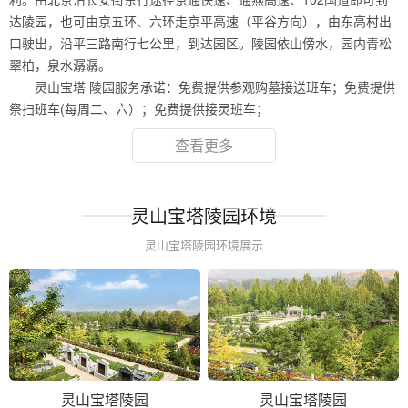
达陵园，也可由京五环、六环走京平高速（平谷方向），由东高村出
口驶出，沿平三路南行七公里，到达园区。陵园依山傍水，园内青松
翠柏，泉水潺潺。
灵山宝塔 陵园服务承诺：免费提供参观购墓接送班车；免费提供
祭扫班车(每周二、六）；免费提供接灵班车；
查看更多
灵山宝塔陵园环境
灵山宝塔陵园环境展示
灵山宝塔陵园
灵山宝塔陵园