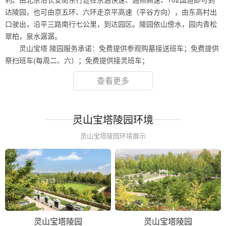
达陵园，也可由京五环、六环走京平高速（平谷方向），由东高村出
口驶出，沿平三路南行七公里，到达园区。陵园依山傍水，园内青松
翠柏，泉水潺潺。
灵山宝塔 陵园服务承诺：免费提供参观购墓接送班车；免费提供
祭扫班车(每周二、六）；免费提供接灵班车；
查看更多
灵山宝塔陵园环境
灵山宝塔陵园环境展示
灵山宝塔陵园
灵山宝塔陵园