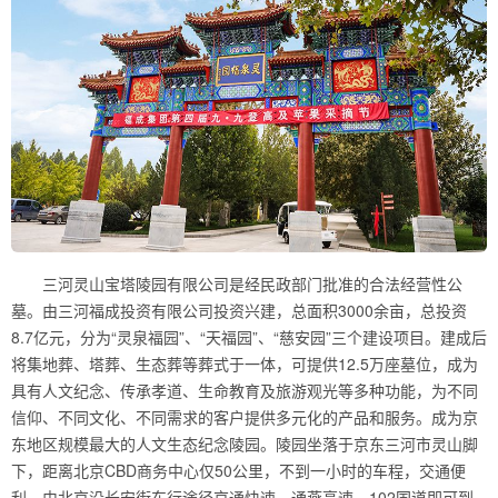
三河灵山宝塔陵园有限公司是经民政部门批准的合法经营性公
墓。由三河福成投资有限公司投资兴建，总面积3000余亩，总投资
8.7亿元，分为“灵泉福园”、“天福园”、“慈安园”三个建设项目。建成后
将集地葬、塔葬、生态葬等葬式于一体，可提供12.5万座墓位，成为
具有人文纪念、传承孝道、生命教育及旅游观光等多种功能，为不同
信仰、不同文化、不同需求的客户提供多元化的产品和服务。成为京
东地区规模最大的人文生态纪念陵园。陵园坐落于京东三河市灵山脚
下，距离北京CBD商务中心仅50公里，不到一小时的车程，交通便
利。由北京沿长安街东行途径京通快速、通燕高速、102国道即可到