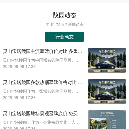
陵园动态
灵山宝塔陵园新闻动态
行业动态
灵山宝塔陵园主流墓碑价位对比 多重优
惠叠加省钱攻略详解
灵山宝塔陵园作为中国知名的陵园品牌，其
墓碑产品种类丰富，价格区间广泛，能够满
2026-08-08 17:36
足不同家庭的需求。本文将从专业角度出
发，详细介绍灵山宝塔陵园主流墓碑的价位
灵山宝塔陵园多款热销墓碑价格对比 多
对比，并为您提供多重优惠叠加省钱攻略，
重优惠组合省钱指南
灵山宝塔陵园作为一家知名的陵园品牌，提
帮助您在选购
供多种高质量且价格合理的墓碑选择。本文
2026-08-08 17:36
将详细介绍灵山宝塔陵园多款热销墓碑的价
格对比，并提供多重优惠组合省钱指南，帮
灵山宝塔陵园地标景观墓碑底价 免费班
助消费者在选购墓碑时做出明智的决策。☎
车配套购墓即享详解
灵山宝塔陵园，作为一处集宗教文化、人文
灵山宝塔
景观与现代园林艺术于一体的标志性陵园，
2026-08-08 17:36