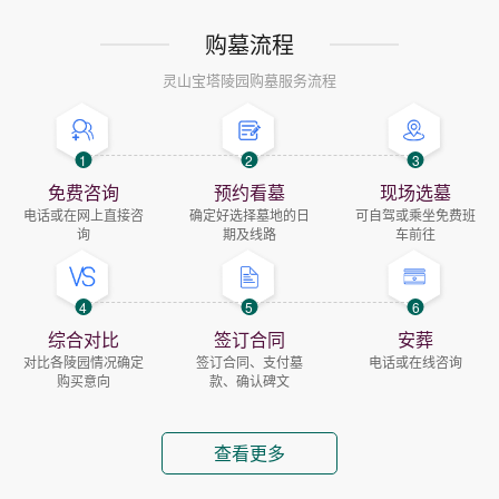
购墓流程
灵山宝塔陵园购墓服务流程
1
2
3
免费咨询
预约看墓
现场选墓
电话或在网上直接咨
确定好选择墓地的日
可自驾或乘坐免费班
询
期及线路
车前往
4
5
6
综合对比
签订合同
安葬
对比各陵园情况确定
签订合同、支付墓
电话或在线咨询
购买意向
款、确认碑文
查看更多