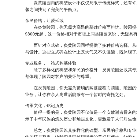
炎黄陵园
内的碑型设计不仅仅局限于传统样式，还有许
馨之间找到了完美的平衡点。
亲民价格，让爱延续
在
炎黄陵园
，你无需为高昂的墓碑价格而担忧。陵园提
9800元起，这一价格相对于市场上同类陵园来说，无疑具
而针对立式碑，
炎黄陵园
同样提供了多种价格选择。从
与设计。这些立式碑在设计上既大气又不失温婉，既体现了
专业服务，一站式购墓体验
除了多样化的碑型和亲民的价格外，
炎黄陵园
还以其专
都体现了陵园对客户的关怀与尊重。
在
炎黄陵园
，你无需为繁琐的购墓流程而烦恼。陵园的
业务，让你在亲人离世后能够有一个暂时的寄托之处。
传承文化，铭记历史
值得一提的是，
炎黄陵园
不仅仅是一个安放逝者骨灰的
示了中华民族的悠久历史和灿烂文化，更激发了人们对生命
总之，
炎黄陵园
以其多样化的碑型、亲民的价格和专业
的关怀与尊重。让我们共同铭记逝者的美好与伟大，让爱在