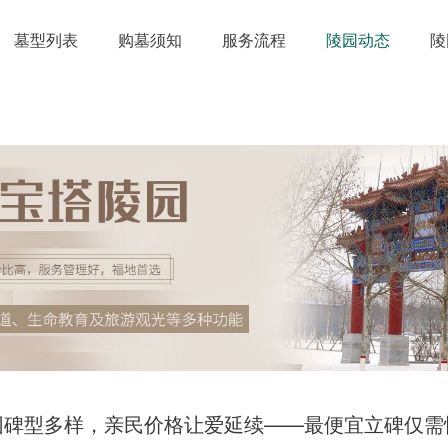
墓型列表
购墓须知
服务流程
陵园动态
陵
园碑型多样，亲民价格让爱延续——最便宜立碑仅需